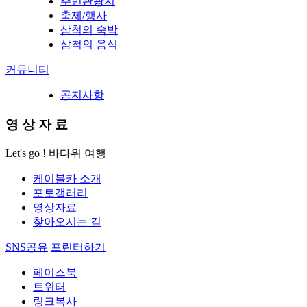
주변관광지
축제/행사
삼척의 숙박
삼척의 음식
커뮤니티
공지사항
영
상
자
료
Let's go ! 바다위 여행
케이블카 소개
포토갤러리
영상자료
찾아오시는 길
SNS공유
프린터하기
페이스북
트위터
링크복사