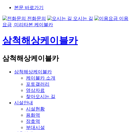
본문 바로가기
전화문의
오시는 길
이용
요금
미리타본 케이블카
삼척해상케이블카
삼척해상케이블카
삼척해상케이블카
케이블카 소개
포토갤러리
영상자료
찾아오시는 길
시설안내
시설현황
용화역
장호역
부대시설